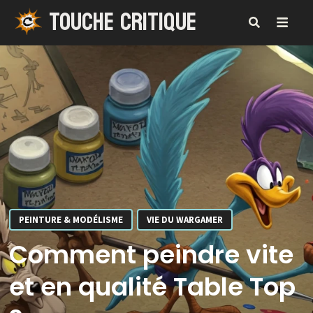
TOUCHE CRITIQUE
Passer
au
contenu
MENU
PEINTURE & MODÉLISME
VIE DU WARGAMER
Comment peindre vite
et en qualité Table Top