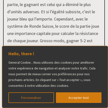
partie, le gagnant est celui qui a éliminé le plus
d’unités adverses. Et si l’égalité subsiste, c’est le
joueur bleu qui l’emporte. Cependant, avec le
système de Ronde Suisse, le score de la partie joue
une importance capitale pour calculer la résistance
de chaque joueur. Grosso modo, gagner 5-2 est
plus intéressant que de gagner 2-1 dans une ronde
Hello, there !
Suisse. Or des scores élevés étaient plus facilement
atteignables en cas d’égalité. Donc un joueur
General Cookie... Nous utilisons des cookies pour améliorer
votre expérience de navigation et analyser notre trafic. Cela
attentif aura remarqué qu’il était plus intéressant
nous permet de mieux cerner vos préférences pour nos
de forcer l’égalité et de s’arranger pour éliminer le
prochains articles. En cliquant sur « Tout accepter », vous
plus d’unités adverses.
consentez à notre utilisation des cookies.
Personnaliser
Accepter tout
Conclusion