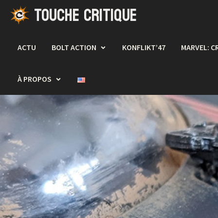
TOUCHE CRITIQUE
Passer
au
contenu
ACTU
BOLT ACTION
KONFLIKT’47
MARVEL: C
À PROPOS