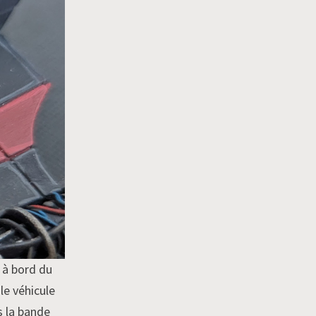
 à bord du
le véhicule
s la bande