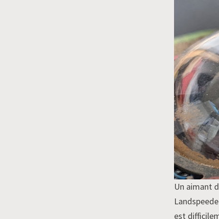
Un aimant da
Landspeeder.
est difficil