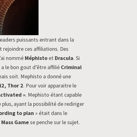
leaders puissants entrant dans la
rejoindre ces affiliations. Des
. J’ai nommé
Méphisto
et
Dracula
. Si
 a le bon gout d’être affilié
Criminal
 mais soit. Mephisto a donné une
2, Thor 2
. Pour voir apparaitre le
ctivated »
. Mephisto étant capable
lus, ayant la possibilité de rediriger
cording to plan
» était dans le
 Mass Game
se penche sur le sujet.