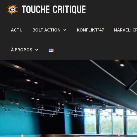
TOUCHE CRITIQUE
Passer
au
contenu
ACTU
BOLT ACTION
KONFLIKT’47
MARVEL: C
À PROPOS