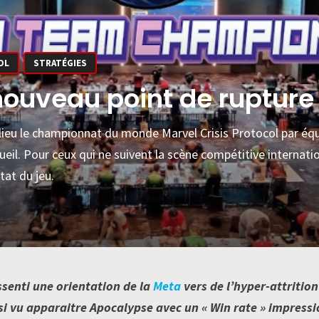
OL
STRATÉGIES
ouveau point de rupture 
 lieu le championnat du monde Marvel Crisis Protocol par équ
eil. Pour ceux qui ne suivent la scène compétitive internati
tat du jeu.
ssenti une orientation de la
Meta
vers de l’hyper-attritio
i vu apparaitre Apocalypse avec un « Win rate » impressi