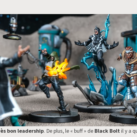
rès bon leadership
. De plus, le « buff » de
Black Bolt
il y a 