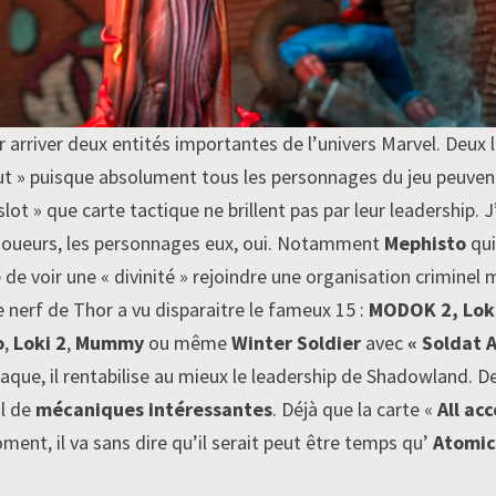
r arriver deux entités importantes de l’univers Marvel. Deux 
out » puisque absolument tous les personnages du jeu peuvent 
 « slot » que carte tactique ne brillent pas par leur leadership
es joueurs, les personnages eux, oui. Notamment
Mephisto
qui
e de voir une « divinité » rejoindre une organisation criminel
e nerf de Thor a vu disparaitre le fameux 15 :
MODOK 2, Loki
o
,
Loki 2
,
Mummy
ou même
Winter Soldier
avec
« Soldat A
que, il rentabilise au mieux le leadership de Shadowland. De p
al de
mécaniques intéressantes
. Déjà que la carte «
All ac
ent, il va sans dire qu’il serait peut être temps qu’
Atomic