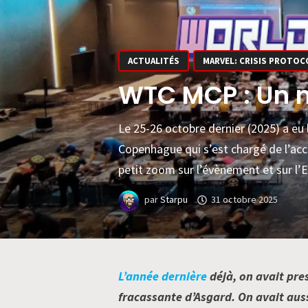
ACTUALITÉS
MARVEL: CRISIS PROTOC
WTC MCP : Un n
Le 25-26 octobre dernier (2025) a eu
Copenhague qui s’est chargé de l’accu
petit zoom sur l’évènement et sur l’E
par
Starpu
31 octobre 2025
L’année dernière
déjà, on avait pre
fracassante d’Asgard. On avait auss