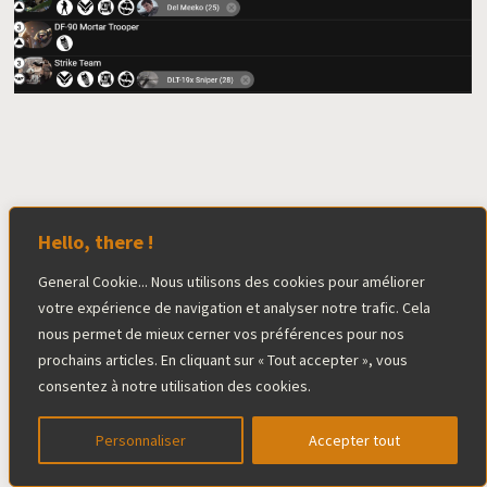
Le mot de la fin
Hello, there !
En ayant pris connaissances des archétypes les plus
General Cookie... Nous utilisons des cookies pour améliorer
votre expérience de navigation et analyser notre trafic. Cela
populaires dans Star Wars Légion, vous disposez
nous permet de mieux cerner vos préférences pour nos
désormais d’un nouvel outil pour créer des listes
prochains articles. En cliquant sur « Tout accepter », vous
d’armée plus efficaces. Vous serez également plus apte
consentez à notre utilisation des cookies.
à déchiffrer les listes des grands joueurs, vu qu’elles
Personnaliser
Accepter tout
suivent généralement un archétype. Enfin, connaître les
archétypes vous offre aussi un avantage tactique sur