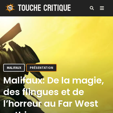
TOUCHE CRITIQUE
Passer
au
contenu
MENU
MALIFAUX
PRÉSENTATION
Malifaux: De la magie,
des flingues et de
l’horreur au Far West