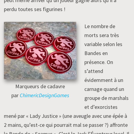
peut même arriver qu’un joueur gagne alors qu’il a
perdu toutes ses figurines !
Le nombre de
morts sera très
variable selon les
Bandes en
présence. On
s’attend
évidemment à un
Marqueurs de cadavre
carnage quand un
par
ChimericDesignGames
groupe de marshals
et d’exorcistes
mené par « Lady Justice » (une aveugle avec une épée à
2 mains, qu’est-ce qui pourrait mal se passer ?) affronte
la Bande de « Seamus ». C’est le Jack l’Évantreur local. Il