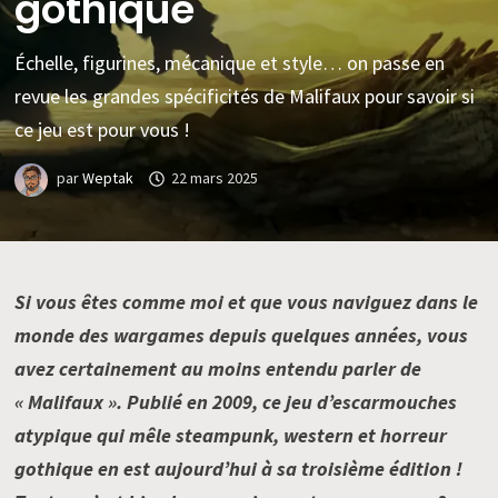
gothique
Échelle, figurines, mécanique et style… on passe en
revue les grandes spécificités de Malifaux pour savoir si
ce jeu est pour vous !
par
Weptak
22 mars 2025
Si vous êtes comme moi et que vous naviguez dans le
monde des wargames depuis quelques années, vous
avez certainement au moins entendu parler de
« Malifaux ». Publié en 2009, ce jeu d’escarmouches
atypique qui mêle steampunk, western et horreur
gothique en est aujourd’hui à sa troisième édition !