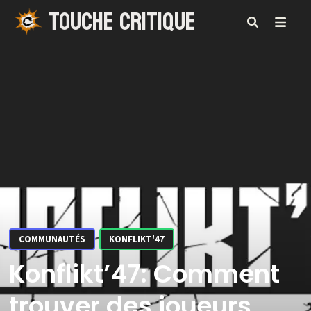
TOUCHE CRITIQUE
Passer
au
contenu
MENU
COMMUNAUTÉS
KONFLIKT'47
Konflikt’47: Comment
trouver des joueurs