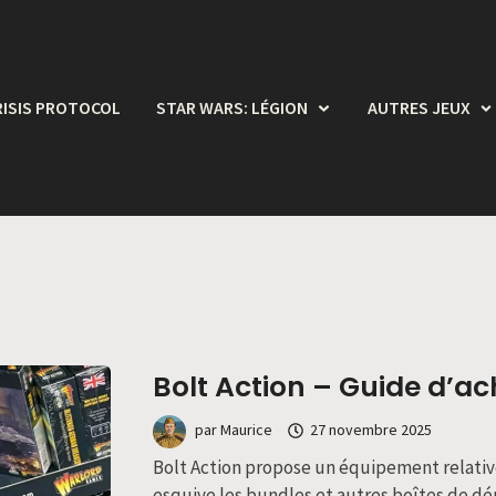
RISIS PROTOCOL
STAR WARS: LÉGION
AUTRES JEUX
Bolt Action – Guide d’a
par
Maurice
27 novembre 2025
Bolt Action propose un équipement relativ
esquive les bundles et autres boîtes de dé