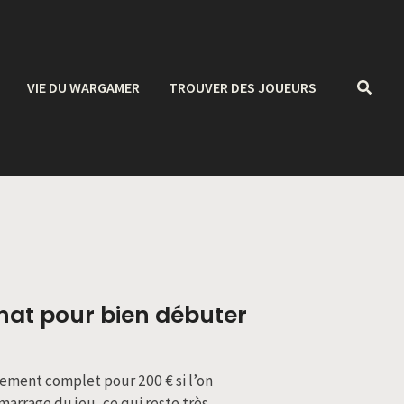
VIE DU WARGAMER
TROUVER DES JOUEURS
chat pour bien débuter
ement complet pour 200 € si l’on
marrage du jeu, ce qui reste très