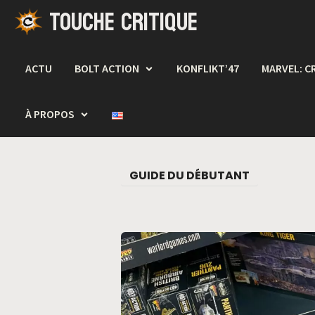
TOUCHE CRITIQUE
Passer
au
contenu
ACTU
BOLT ACTION
KONFLIKT’47
MARVEL: C
À PROPOS
GUIDE DU DÉBUTANT