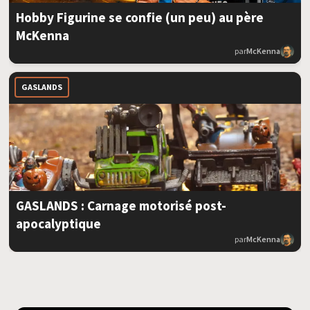
Hobby Figurine se confie (un peu) au père
McKenna
par
McKenna
GASLANDS
GASLANDS : Carnage motorisé post-
apocalyptique
par
McKenna