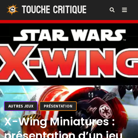
TOUCHE CRITIQUE
Passer
au
contenu
MENU
AUTRES JEUX
PRÉSENTATION
X-Wing Miniatures :
présentation d’un jeu