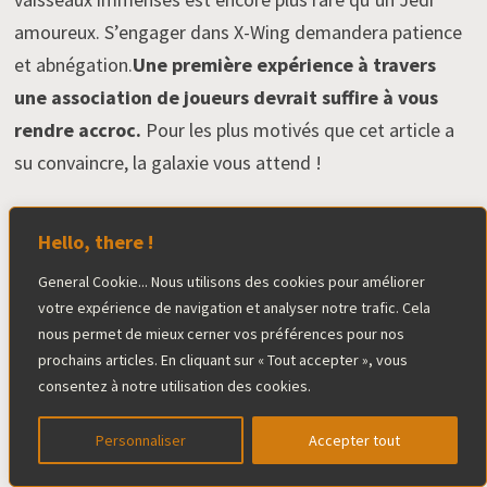
amoureux. S’engager dans X-Wing demandera patience
et abnégation.
Une première expérience à travers
une association de joueurs devrait suffire à vous
rendre accroc.
Pour les plus motivés que cet article a
su convaincre, la galaxie vous attend !
Je n’aurais pas pu rédiger cet article sans Jérôme
Hello, there !
Mahier – merci encore –
qui a répondu à mes
General Cookie... Nous utilisons des cookies pour améliorer
nombreuses interrogations sur les règles ou les
votre expérience de navigation et analyser notre trafic. Cela
tournois. D’ailleurs
si vous passez vers le fief des
nous permet de mieux cerner vos préférences pour nos
Lutins du Cotentin, il y a une pizza à essayer
prochains articles. En cliquant sur « Tout accepter », vous
absolument : la Mustafarienne !
consentez à notre utilisation des cookies.
Personnaliser
Accepter tout