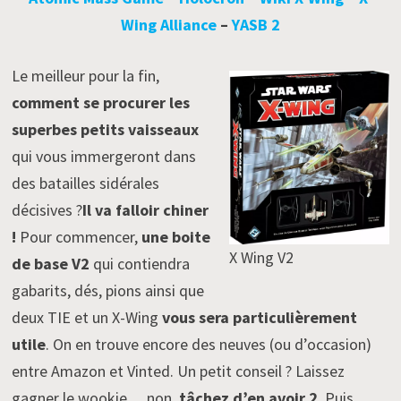
Wing Alliance
–
YASB 2
Le meilleur pour la fin,
comment se procurer les
superbes petits vaisseaux
qui vous immergeront dans
des batailles sidérales
décisives ?
Il va falloir chiner
!
Pour commencer,
une boite
X Wing V2
de base V2
qui contiendra
gabarits, dés, pions ainsi que
deux TIE et un X-Wing
vous sera particulièrement
utile
. On en trouve encore des neuves (ou d’occasion)
entre Amazon et Vinted. Un petit conseil ? Laissez
gagner le wookie… non,
tâchez d’en avoir 2
. Puis,