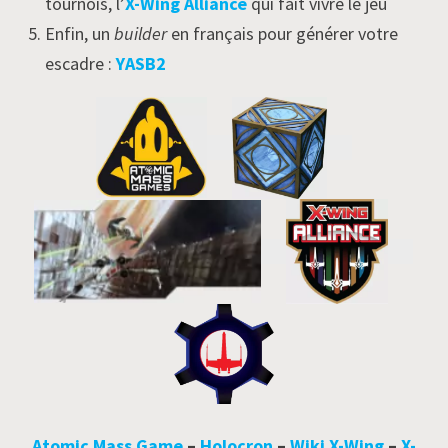
tournois, l’
X-Wing Alliance
qui fait vivre le jeu
Enfin, un
builder
en français pour générer votre
escadre :
YASB2
Atomic Mass Game
–
Holocron
–
Wiki X-Wing
–
X-