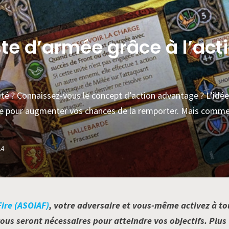
iste d’armée grâce à l’ac
ité ? Connaissez-vous le concept d’action advantage ? L’idée
ie pour augmenter vos chances de la remporter. Mais comment
24
Fire (ASOIAF)
, votre adversaire et vous-même activez à to
ous seront nécessaires pour atteindre vos objectifs. Plus