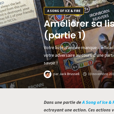
A SONG OF ICE & FIRE
Améliorer sa l
(partie 1)
Votre liste d’armée manque d’efficac
votre adversaire au cours d’une part
savoir !
par
Jack Brussell
10 novembre 20
Dans une partie de
A Song of Ice & 
octroyant une action. Ces actions v