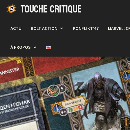
TOUCHE CRITIQUE
Passer
au
contenu
ACTU
BOLT ACTION
KONFLIKT’47
MARVEL: C
À PROPOS